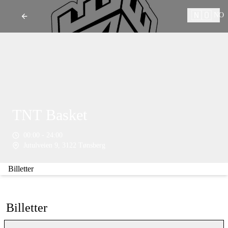
🇳🇴
NO
TNT Basket
00:00 - 24:00
Jutulveien 9, 3122 Tønsberg
Billetter
Billetter